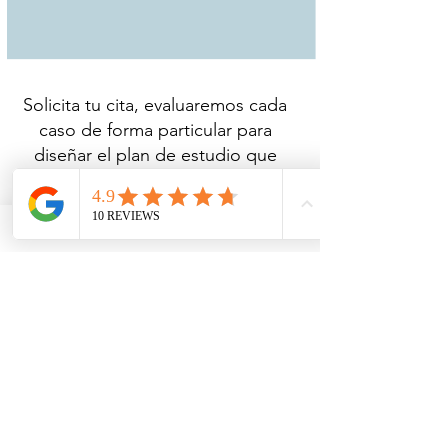
Solicita tu cita, evaluaremos cada
caso de forma particular para
diseñar el plan de estudio que
mejor se adapte a tus
circunstancias. Técnicas y
estrategias hay muchas, pero a ti
te van a ir unas mejor que otras,
encontraremos la clave para
mejorar tu estudio de forma
significativa. Sobre todo, que te
pongas con más ganas, te aburras
menos y mejores tus procesos.