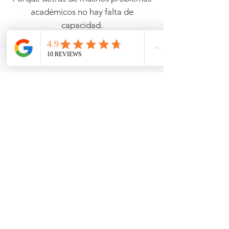
académicos no hay falta de
capacidad.
Hay estudiantes bloqueados… y
familias agotadas sin saber cómo
ayudar.
👉
DESCUBRE ECS
te enseña una
nueva forma de acompañar que
motiva, capacita y transforma.
CUPÓN DESCUENTO "VERANO10"
10% Descuento en todos los cursos. Solo hasta 31 agosto.