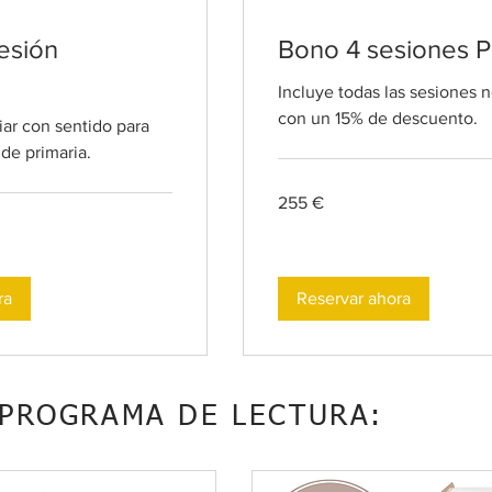
esión
Bono 4 sesiones P
Incluye todas las sesiones 
con un 15% de descuento.
ar con sentido para
 de primaria.
255
255 €
euros
ra
Reservar ahora
PROGRAMA DE LECTURA: