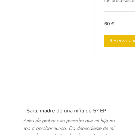
los procesos d
60
60 €
euros
Reservar ah
Sara, madre de una niña de 5º EP
Antes de probar esto pensaba que mi hija no
iba a aprobar nunca. Era dependiente de mí