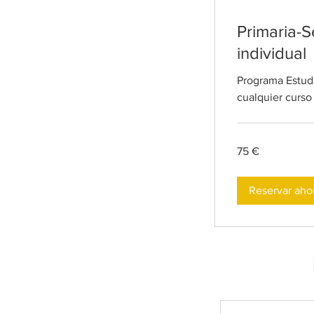
Primaria-S
individual
Programa Estudi
cualquier curso
75
75 €
euros
Reservar aho