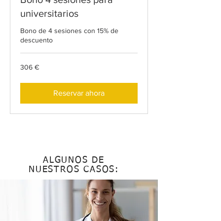
universitarios
Bono de 4 sesiones con 15% de
descuento
306
306 €
euros
Reservar ahora
ALGUNOS DE
NUESTROS CASOS: