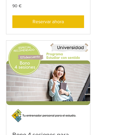
90
90 €
euros
Reservar ahora
Bono 4 sesiones para