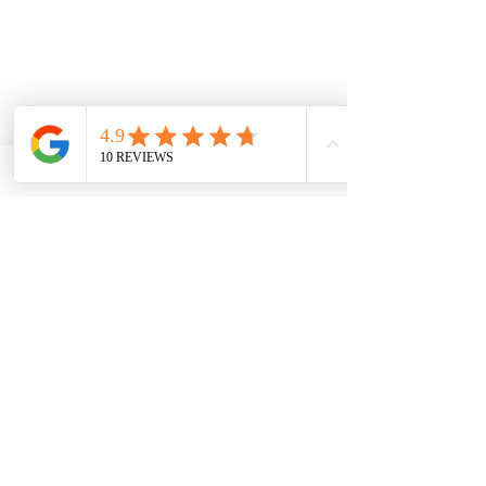
Reservar ahora
ESTUDIO
Método ECS
Método ECS para primaria
Método ECS para oposiciones
Asesor pedagógico y educativo
Ayuda para aprender a estudiar
SOLICITAR UNA CITA
ACOMPAÑAR EL ESTUDIO
RECURSOS PARA EL ESTUDIO