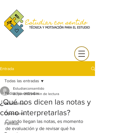
Entrada
Todas las entradas
Estudiarconsentido
Todas las entradas
20 jun 2025
6 min de lectura
¿Qué nos dicen las notas y
Estudiantes
cómo interpretarlas?
Opositores
Cuando llegan las notas, es momento 
Familias
de evaluación y de revisar qué ha 