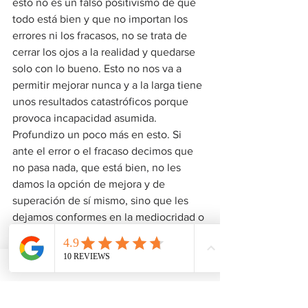
esto no es un falso positivismo de que 
todo está bien y que no importan los 
errores ni los fracasos, no se trata de 
cerrar los ojos a la realidad y quedarse 
solo con lo bueno. Esto no nos va a 
permitir mejorar nunca y a la larga tiene 
unos resultados catastróficos porque 
provoca incapacidad asumida. 
Profundizo un poco más en esto. Si 
ante el error o el fracaso decimos que 
no pasa nada, que está bien, no les 
damos la opción de mejora y de 
superación de sí mismo, sino que les 
dejamos conformes en la mediocridad o 
en el fracaso. La concusión que una 
persona hace de si misma en esta 
circunstancia es que “es mi tope”, no 
soy capaz de hacerlo mejor, soy 
incapaz, incompetente o no puedo dar 